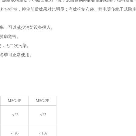
，凝结成粉尘团，小团
因重力下沉，从而达到抑制扬尘的效果，物料皮带
制粉尘扩散，
抑尘前后效果对比明显；有效抑制布袋、静电等传统干式除
率，可以减少消防设备投入。
肺病危害。
失，无二次污染。
冬季可正常使用。
MSG-1F
MSG-2F
＜
22
＜
27
＜
96
＜
156