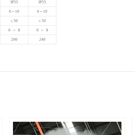
IP55
IP55
6～10
6～10
≤ 50
≤ 50
6 ～ 8
6 ～ 8
200
240