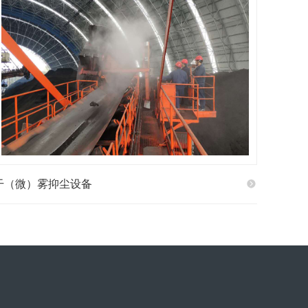
干（微）雾抑尘设备