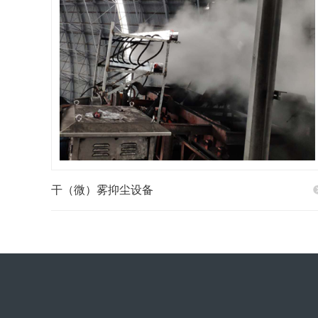
干（微）雾抑尘设备