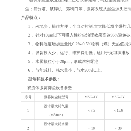
微雾系统生成直径
10μm
左右水雾颗粒，与粉尘碰撞吸附
尘；筛分塔、破碎机、落料口等，微雾系统从起尘源头控
产品特点：
1，
占地少，操作方便，全自动控制
.
大大降低粉尘爆炸几
2，
针对
10
μ
m
以下可吸入性粉尘治理效果高达
96%
避免矽
3，
物料湿度增加重量比
0.2%-0.5%
物料（煤）无热值损
4，
设备投入少，运行、维护费用低，适用于无组织排放
.
5，
水雾颗粒小于
20μm
，形成浓密雾池
6，
节能减排、耗水量小，节水
90%
以上。
型号和技术参数：
双流体微雾抑尘设备参数
序号
微雾抑尘机型号
MSG-1Y
MSG-2Y
设计最大耗气量
1
＜
7.5
＜
15.6
（
m3/min
）
设计最大耗水量
2
＜
10
＜
30