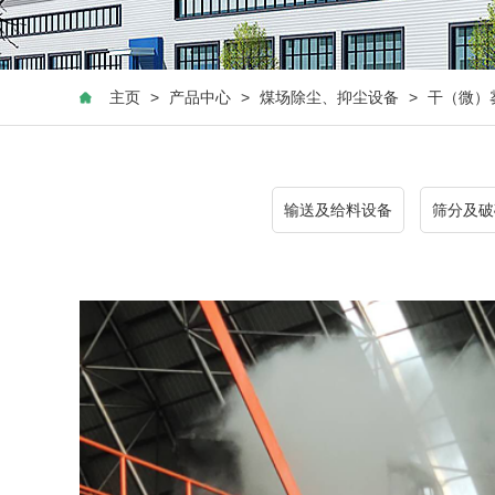
主页
>
产品中心
>
煤场除尘、抑尘设备
>
干（微）
输送及给料设备
筛分及破