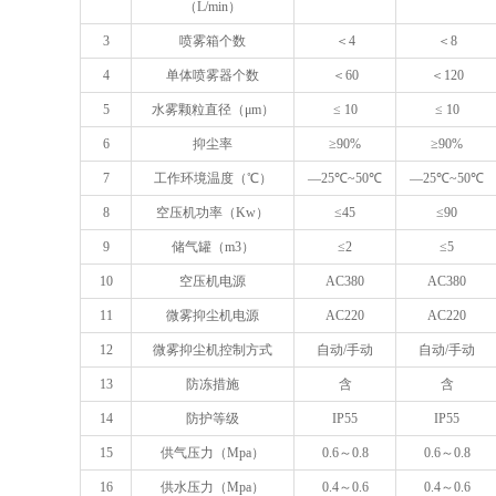
（
L/min
）
3
喷雾箱个数
＜
4
＜
8
4
单体喷雾器个数
＜
60
＜
120
5
水雾颗粒直径（μ
m
）
≤ 10
≤ 10
6
抑尘率
≥90%
≥90%
7
工作环境温度（℃）
—25℃~50℃
—25℃~50℃
8
空压机功率（
Kw
）
≤
45
≤
90
9
储气罐（
m3
）
≤
2
≤
5
10
空压机电源
AC380
AC380
11
微雾抑尘机电源
AC220
AC220
12
微雾抑尘机控制方式
自动
/
手动
自动
/
手动
13
防冻措施
含
含
14
防护等级
IP55
IP55
15
供气压力（
Mpa
）
0.6
～
0.8
0.6
～
0.8
16
供水压力（
Mpa
）
0.4
～
0.6
0.4
～
0.6