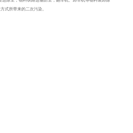
转运除尘；物料铁路运输防尘；翻车机、
卸车机等物料装卸除
尘方式所带来的二次污染。