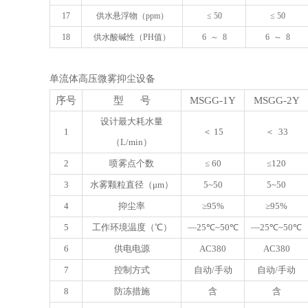
17
供水悬浮物（
ppm
）
≤ 50
≤ 50
18
供水酸碱性（
PH
值）
6
～
8
6
～
8
单流体高压微雾抑尘设备
序号
型 号
MSGG-1Y
MSGG-2Y
设计最大耗水量
1
＜ 15
＜ 33
（L/min）
2
喷雾点个数
≤ 60
≤120
3
水雾颗粒直径（μm）
5~50
5~50
4
抑尘率
≥95%
≥95%
5
工作环境温度（℃）
—25℃~50℃
—25℃~50℃
6
供电电源
AC380
AC380
7
控制方式
自动/手动
自动/手动
8
防冻措施
含
含