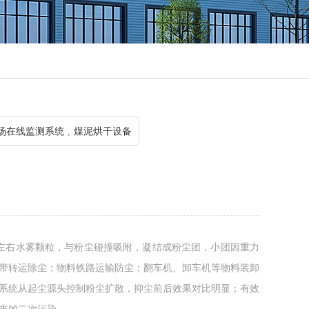
场在线监测系统﹑煤泥烘干设备
m左右水雾颗粒，与粉尘碰撞吸附，凝结成粉尘团，小团因重力
带转运除尘；物料铁路运输防尘；翻车机、卸车机等物料装卸
系统从起尘源头控制粉尘扩散，抑尘前后效果对比明显；有效